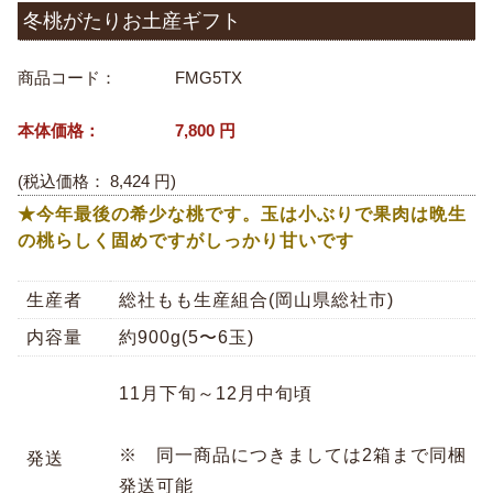
冬桃がたりお土産ギフト
商品コード：
FMG5TX
本体価格：
7,800
円
(税込価格：
8,424
円)
★今年最後の希少な桃です。玉は小ぶりで果肉は晩生
の桃らしく固めですがしっかり甘いです
生産者
総社もも生産組合(岡山県総社市)
内容量
約900g(5〜6玉)
11月下旬～12月中旬頃
※ 同一商品につきましては2箱まで同梱
発送
発送可能