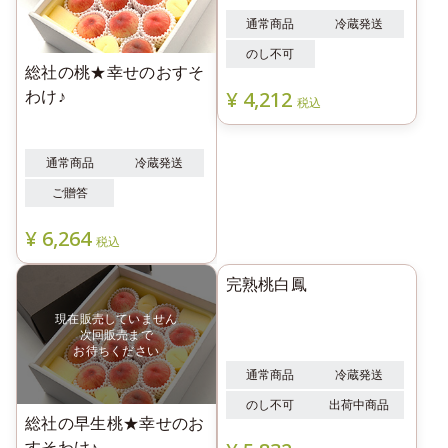
総社の桃★幸せのおすそ
ご家庭用総社の桃
わけ♪
通常商品
冷蔵発送
通常商品
冷蔵発送
ご贈答
のし不可
¥
6,264
¥
4,212
税込
税込
総社の早生桃★幸せのお
完熟桃白鳳
すそわけ♪