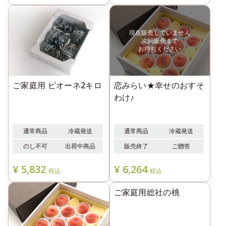
ご家庭用 ピオーネ2キロ
恋みらい★幸せのおすそ
わけ♪
通常商品
冷蔵発送
通常商品
冷蔵発送
のし不可
出荷中商品
販売終了
ご贈答
¥
5,832
¥
6,264
税込
税込