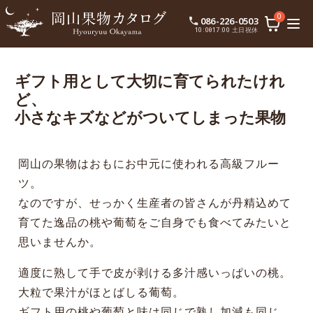
0
086-226-0503
10:00〜17:00 土日祝休
ギフト用として大切に育てられたけれ
ど、
小さなキズなどがついてしまった果物
岡山の果物はおもにお中元に使われる高級フルー
ツ。
なのですが、せっかく生産者の皆さんが丹精込めて
育てた逸品の桃や葡萄をご自身でも食べてみたいと
思いませんか。
適度に熟して手で皮が剥ける多汁感いっぱいの桃。
大粒で果汁がほとばしる葡萄。
ギフト用の桃や葡萄と味は同じで熟し加減も同じ、