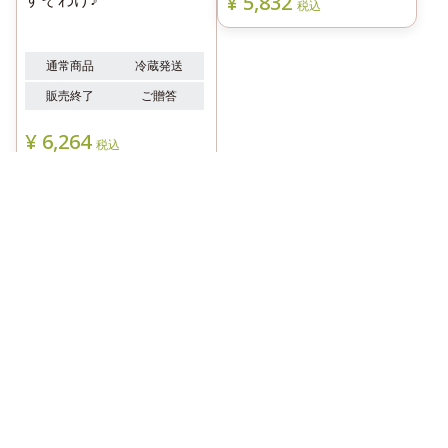
通常商品
冷蔵発送
通常商品
冷蔵発送
販売終了
ご贈答
のし不可
出荷中商品
¥
6,264
¥
5,832
税込
税込
商品一覧へ
清水白桃
桃全部食べ尽くしコース