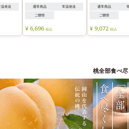
常温発送
通常商品
常温発送
通常商品
ご贈答
ご贈答
¥
6,696
¥
9,072
税込
税込
桃全部食べ尽