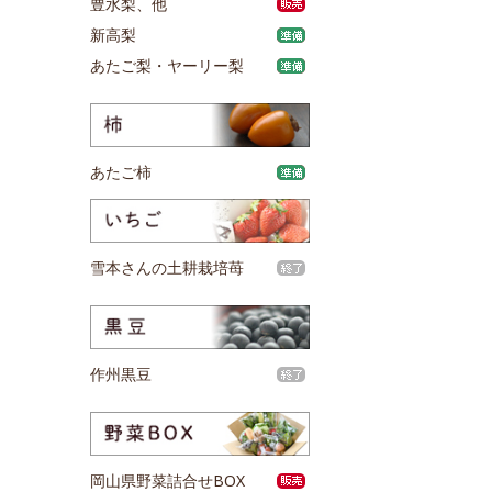
豊水梨、他
新高梨
あたご梨・ヤーリー梨
あたご柿
雪本さんの土耕栽培苺
作州黒豆
岡山県野菜詰合せBOX