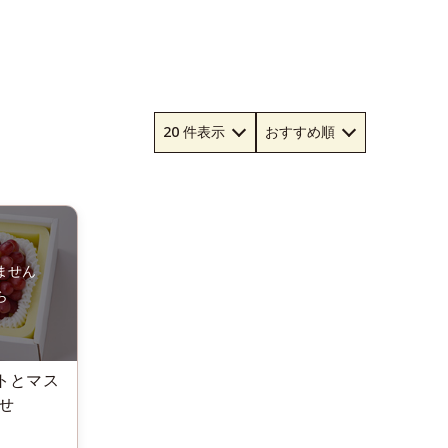
トとマス
せ