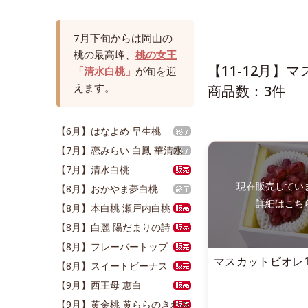
7月下旬からは岡山の
桃の最高峰、
桃の女王
【11-12月】
「清水白桃」
が旬を迎
えます。
商品数：3件
【6月】はなよめ 早生桃
【7月】恋みらい 白鳳 華清水
【7月】清水白桃
【8月】おかやま夢白桃
【8月】本白桃 瀬戸内白桃
【8月】白麗 陽だまりの詩
【8月】フレーバートップ
マスカットビオレ
【8月】スイートビーナス
【9月】西王母 恵白
【9月】黄金桃 黄ららのきわみ