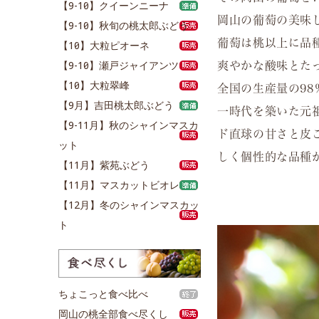
【9-10月】クイーンニーナ
岡山の葡萄の美味
【9-10月】秋旬の桃太郎ぶどう
葡萄は桃以上に品
【10月】大粒ピオーネ
【9-10月】瀬戸ジャイアンツ
爽やかな酸味とた
【10月】大粒翠峰
全国の生産量の9
【9月】吉田桃太郎ぶどう
一時代を築いた元
【9-11月】秋のシャインマスカ
ド直球の甘さと皮
ット
しく個性的な品種
【11月】紫苑ぶどう
【11月】マスカットビオレ
【12月】冬のシャインマスカッ
ト
ちょこっと食べ比べ
岡山の桃全部食べ尽くし