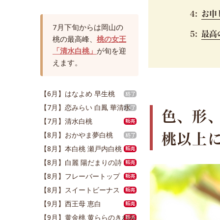
コ
お申
ー
7月下旬からは岡山の
ス
最高
桃の最高峰、
桃の女王
｜
「清水白桃」
が旬を迎
岡
えます。
山
の
ぶ
【6月】はなよめ 早生桃
ど
【7月】恋みらい 白鳳 華清水
色、形
う
【7月】清水白桃
を
【8月】おかやま夢白桃
桃以上
産
【8月】本白桃 瀬戸内白桃
地
【8月】白麗 陽だまりの詩
直
【8月】フレーバートップ
送
【8月】スイートビーナス
【9月】西王母 恵白
【9月】黄金桃 黄ららのきわみ