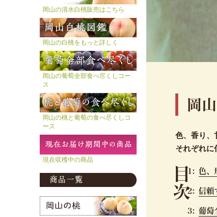
岡山の清水白桃販売はこちら
岡山の白桃をもっと詳しく
岡山の葡萄全部食べ尽くしコー
岡
ス
山
の
岡
葡
岡山の桃と葡萄の食べ尽くしコ
萄
ース
色、香り、
全
それぞれに
部
現在収穫中の商品
食
目次
色、
べ
尽
信頼
く
し
葡萄