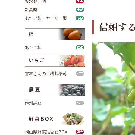
豊水梨、他
新高梨
あたご梨・ヤーリー梨
信頼す
あたご柿
雪本さんの土耕栽培苺
作州黒豆
岡山県野菜詰合せBOX