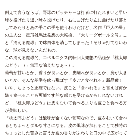
例えて言うならば、野球のピッチャーは打者に打たれまいと早い
球を投げたり遅い球を投げたり、右に曲げたり左に曲げたり落と
してみたりとあの手この手を使うわけだけど、名作『巨人の星』
の主人公 星飛雄馬は発想の大転換、『大リーグボール２号』こ
と『消える魔球』で球自体を消してしまった！そりゃ打てないわ
な、球が見えないんだもの。
この消える魔球的、コペルニクス的転回大発想の品種が『桃太郎
ぶどう』（←無理な喩えだなぁ～）。
葡萄が甘いとか、香りが良いとか、皮離れが良いとか、房が大き
いとか、そんな基準を吹っ飛ばす『皮ごと食べれる』新品種！
いや、ちょっと正確ではない。皮ごと『食べれる』と言えば何か
嫌々食べることも可能です的な感じを受けるかもしれないけれ
ど、『桃太郎ぶどう』は皮をむいて食べるよりも皮ごと食べる方
が美味しい。
『桃太郎ぶどう』は酸味が全くない葡萄なので、皮をむいて食べ
るとちょっとダルな甘さになる。皮の風味が加わることで独特の
ちょっとした苦みと言うか皮の香りがふわりと口の中で広がって