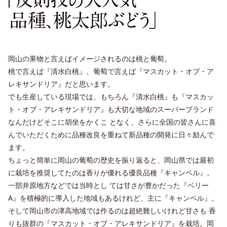
岡山の果物と言えばイメージされるのは桃と葡萄。
桃で言えば『清水白桃』、葡萄で言えば『マスカット・オブ・ア
レキサンドリア』だと思います。
でも生産している現場では、もちろん『清水白桃』も『マスカッ
ト・オブ・アレキサンドリア』も大切な地域のスーパーブランド
なんだけどそこに胡坐をかくこ となく、さらに全国の皆さんに喜
んでいただくために品種改良を重ねて新品種の開発に日々励んで
ます。
ちょっと簡単に岡山の葡萄の歴史を振り返ると、岡山県では最初
に栽培を推奨してたのは香りが優れる優良品種『キャンベル』。
一部井原地方などでは当時とし ては甘さが豊かだった『ベリー
A』を積極的に導入した地域もあるけれど、主に『キャンベル』。
そして岡山市の津高地域では作るのは超絶難しいけれど甘さも 香
りも抜群の『マスカット・オブ・アレキサンドリア』を栽培。岡