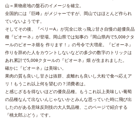
山＝果物産地の盤石のイメージを確立。
全国的には『巨峰』がメジャーですが、岡山ではほとんど作られ
ていないようです。
そしてその後、『ベリーA』が完全に吹っ飛ぶ甘さ自慢の超優良品
種『ピオーネ』が登場。岡山県では知事の『岡山県内で5,000ヘクタ
ールのピオーネ畑を 作ります！』の号令で大増産。『ピオーネ』
作りを辞めた人をカウントしないなどの多少の数字のトリックは
あれ累計で5,000ヘクタールの『ピオーネ』畑 が生まれました。
確かに『ピオーネ』は美味い。
果肉の質も良いし甘さは抜群、皮離れも良いし大粒で食べ応えア
リ！もうこれ以上何を望むの？消費者は。
と感じざるを得ないほどの優良品種。もうこれ以上美味しい葡萄
の品種なんて出ないんじゃないかとみんな思っていた時に飛び出
したのがある意味反則技の大人気品種、このページで紹介する
『桃太郎ぶどう』です。