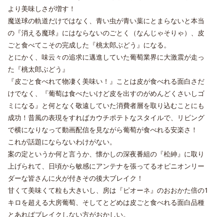
より美味しさが増す！
魔送球の軌道だけではなく、青い虫が青い葉にとまらないと本当
の『消える魔球』にはならないのごとく（なんじゃそりゃ）、皮
ごと食べてこその完成した『桃太郎ぶどう』になる。
とにかく、味云々の追求に邁進していた葡萄業界に大激震が走っ
た『桃太郎ぶどう』
『皮ごと食べれて物凄く美味い！』ことは皮が食べれる面白さだ
けでなく、『葡萄は食べたいけど皮を出すのがめんどくさいしゴ
ミになる』と何となく敬遠していた消費者層を取り込むことにも
成功！昔風の表現をすればカウチポテトなスタイルで、リビング
で横になりなって動画配信を見ながら葡萄が食べれる安楽さ！
これが話題にならないわけがない。
案の定というか何と言うか、懐かしの深夜番組の『松紳』に取り
上げられて、日頃から敏感にアンテナを張ってるオピニオンリー
ダーな皆さんに火が付きその後大ブレイク！
甘くて美味くて粒も大きいし、房は『ピオーネ』のおおかた倍の1
キロを超える大房葡萄、そしてとどめは皮ごと食べれる面白品種
とあればブレイクしない方がおかしい。