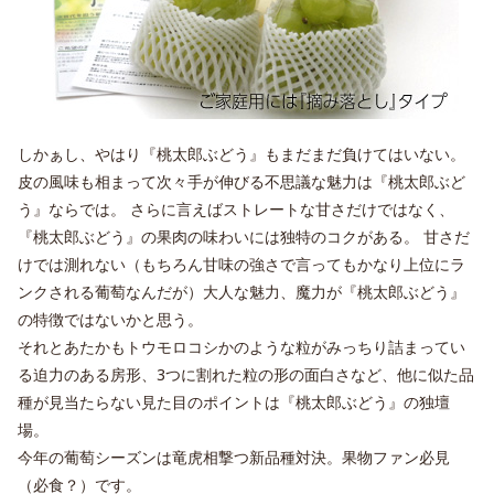
しかぁし、やはり『桃太郎ぶどう』もまだまだ負けてはいない。
皮の風味も相まって次々手が伸びる不思議な魅力は『桃太郎ぶど
う』ならでは。 さらに言えばストレートな甘さだけではなく、
『桃太郎ぶどう』の果肉の味わいには独特のコクがある。 甘さだ
けでは測れない（もちろん甘味の強さで言ってもかなり上位にラ
ンクされる葡萄なんだが）大人な魅力、魔力が『桃太郎ぶどう』
の特徴ではないかと思う。
それとあたかもトウモロコシかのような粒がみっちり詰まってい
る迫力のある房形、3つに割れた粒の形の面白さなど、他に似た品
種が見当たらない見た目のポイントは『桃太郎ぶどう』の独壇
場。
今年の葡萄シーズンは竜虎相撃つ新品種対決。果物ファン必見
（必食？）です。