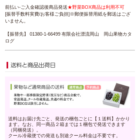
前払い-ご入金確認後商品発送
★野菜BOX商品は利用不可
[振替手数料実費/お客様ご負担]※郵便振替用紙を郵送はござ
いません。
【振替先】 01380-1-66499 有限会社漂流岡山 岡山果物カタ
ログ
送料はお届け先ごと、発送の梱包ごとに【１送料】かかり
ます。なお、同一商品２箱までは１梱包で発送できます
（同梱発送）。
クール冷蔵便での発送も別途クール料金は不要です。