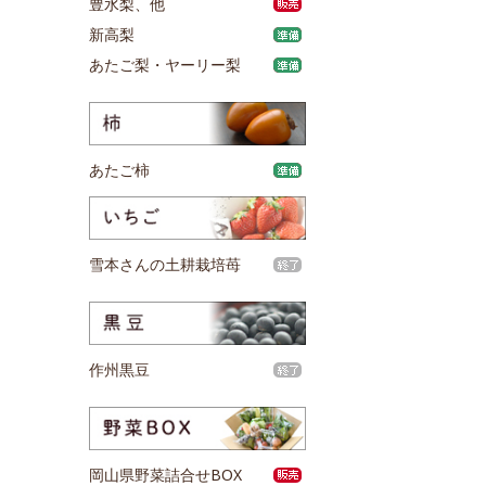
豊水梨、他
新高梨
あたご梨・ヤーリー梨
あたご柿
雪本さんの土耕栽培苺
作州黒豆
岡山県野菜詰合せBOX