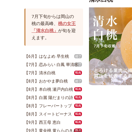
7月下旬からは岡山の
桃の最高峰、
桃の女王
「清水白桃」
が旬を迎
えます。
【6月】はなよめ 早生桃
【7月】恋みらい 白鳳 華清水
【7月】清水白桃
【8月】おかやま夢白桃
【8月】本白桃 瀬戸内白桃
【8月】白麗 陽だまりの詩
【8月】フレーバートップ
【8月】スイートビーナス
【9月】西王母 恵白
【9月】黄金桃 黄ららのきわみ