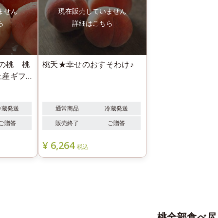
社の桃 桃
桃夭★幸せのおすそわけ♪
土産ギフ
冷蔵発送
通常商品
冷蔵発送
ご贈答
販売終了
ご贈答
¥
6,264
税込
桃全部食べ尽