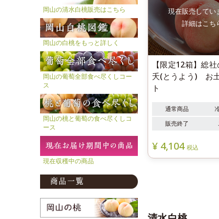
岡山の清水白桃販売はこちら
岡山の白桃をもっと詳しく
【限定12箱】総
夭(とうよう) お
岡山の葡萄全部食べ尽くしコー
ス
ト
通常商品
岡山の桃と葡萄の食べ尽くしコ
販売終了
ース
¥
4,104
税込
現在収穫中の商品
清水白桃