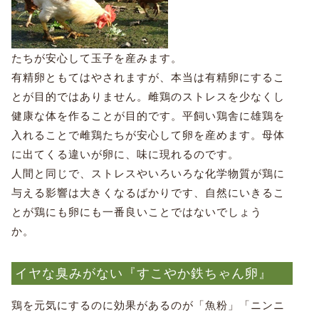
たちが安心して玉子を産みます。
有精卵ともてはやされますが、本当は有精卵にするこ
とが目的ではありません。雌鶏のストレスを少なくし
健康な体を作ることが目的です。平飼い鶏舎に雄鶏を
入れることで雌鶏たちが安心して卵を産めます。母体
に出てくる違いが卵に、味に現れるのです。
人間と同じで、ストレスやいろいろな化学物質が鶏に
与える影響は大きくなるばかりです、自然にいきるこ
とが鶏にも卵にも一番良いことではないでしょう
か。
イヤな臭みがない『すこやか鉄ちゃん卵』
鶏を元気にするのに効果があるのが「魚粉」「ニンニ