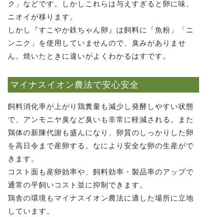
ク」などです。しかしこれらは与えすぎると卵に味、
ニオイが移ります。
しかし『すこやか鉄ちゃん卵』は飼料に「魚粉」「ニ
ンニク」を使用していませんので、臭みがありませ
ん。焼いたときに違いがよくわかるはすです。
マイナスイオン農法で安心安全
飼料消化率が上がり鶏糞量も減少し発酵しやすい状態
で、アンモニヤ臭など臭いも非常に軽減される。また
鶏体の新陳代謝も盛んになり、卵質のしっかりした卵
を高日令まで産卵する。なにより安全な卵の生産がで
きます。
コスト面も産卵効率や、飼料効率・製品率のアップで
通常の平飼いコスト並に抑制できます。
鶏舎の環境もマイナスイオン農法に適した場所に立地
しています。