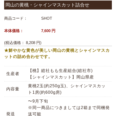
岡山の黄桃・シャインマスカット詰合せ
商品コード：
SHOT
本体価格：
7,600
円
(税込価格：
8,208
円)
★鮮やかな黄色が美しい岡山の黄桃とシャインマスカ
ットの詰め合わせです。
【桃】総社もも生産組合(総社市)
生産者
【シャインマスカット】岡山県産
黄桃2玉(約250g玉)、シャインマスカッ
内容量
ト1房(約600g房)
〜9月下旬
※同一商品につきましては2箱まで同梱発
発送
送可能