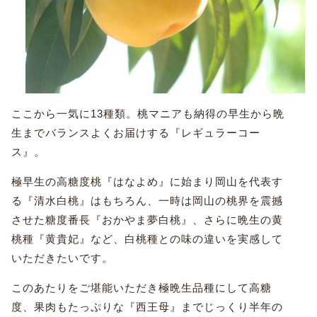
ここから一気に13種類。桃マニアも納得の早生から晩
生までバランスよくお届けする『レギュラーコー
ス』。
極早生の高糖度桃『はなよめ』に始まり岡山を代表す
る『清水白桃』はもちろん、一時は岡山の桃界を震撼
させた糖度番長『おかやま夢白桃』、さらに晩生の黄
桃種『黄貴妃』など、白桃種との味の違いを実感して
いただきたいです。
このあたりをご堪能いただき極晩生品種にして高糖
度、果肉もたっぷりな『西王母』までじっくり半年の