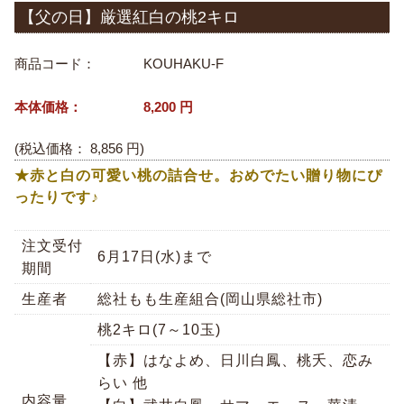
【父の日】厳選紅白の桃2キロ
商品コード：
KOUHAKU-F
本体価格：
8,200
円
(税込価格：
8,856
円)
★赤と白の可愛い桃の詰合せ。おめでたい贈り物にぴ
ったりです♪
注文受付
6月17日(水)まで
期間
生産者
総社もも生産組合(岡山県総社市)
桃2キロ(7～10玉)
【赤】はなよめ、日川白鳳、桃夭、恋み
らい 他
内容量