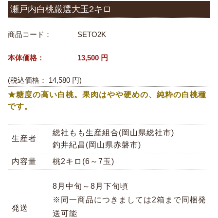
瀬戸内白桃厳選大玉2キロ
商品コード：
SETO2K
本体価格：
13,500
円
(税込価格：
14,580
円)
★糖度の高い白桃。果肉はやや硬めの、純粋の白桃種
です。
総社もも生産組合(岡山県総社市)
生産者
釣井紀昌(岡山県赤磐市)
内容量
桃2キロ(6～7玉)
8月中旬～8月下旬頃
※同一商品につきましては2箱まで同梱発
発送
送可能