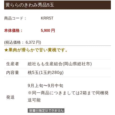
黄ららのきわみ秀品5玉
商品コード：
KRR5T
本体価格：
5,900
円
(税込価格：
6,372
円)
★果肉が滑らかで甘い黄桃です。
生産者
総社もも生産組合(岡山県総社市)
内容量
桃5玉(1玉約280g)
9月上旬〜9月中旬
※同一商品につきましては2箱まで同梱発
発送
送可能