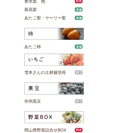
豊水梨、他
新高梨
あたご梨・ヤーリー梨
あたご柿
雪本さんの土耕栽培苺
作州黒豆
岡山県野菜詰合せBOX