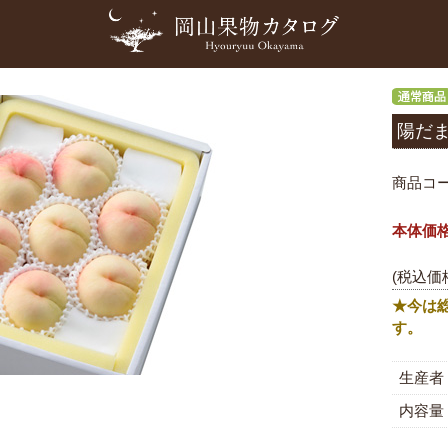
陽だ
商品コ
本体価
(税込価
★今は
す。
生産者
内容量