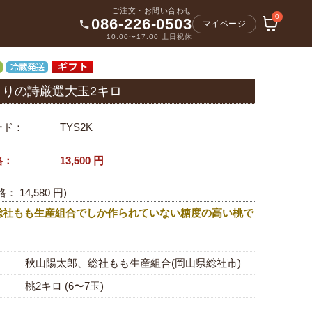
ご注文・お問い合わせ
0
086-226-0503
マイページ
10:00〜17:00 土日祝休
まりの詩厳選大玉2キロ
ード：
TYS2K
格：
13,500
円
格：
14,580
円)
総社もも生産組合でしか作られていない糖度の高い桃で
秋山陽太郎、総社もも生産組合(岡山県総社市)
桃2キロ (6〜7玉)