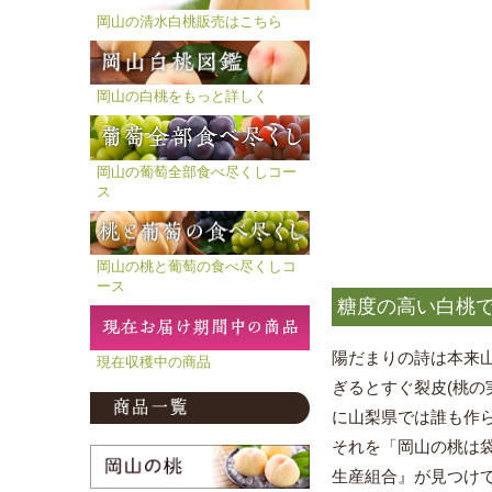
岡山の清水白桃販売はこちら
岡山の白桃をもっと詳しく
岡山の葡萄全部食べ尽くしコー
ス
岡山の桃と葡萄の食べ尽くしコ
ース
糖度の高い白桃
陽だまりの詩は本来
現在収穫中の商品
ぎるとすぐ裂皮(桃の
に山梨県では誰も作
それを「岡山の桃は
生産組合』が見つけ