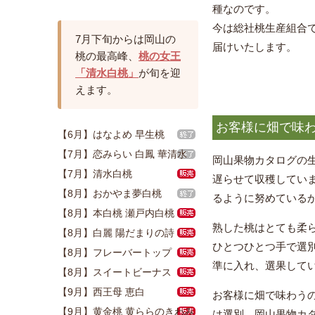
種なのです。
今は総社桃生産組合
7月下旬からは岡山の
届けいたします。
桃の最高峰、
桃の女王
「清水白桃」
が旬を迎
えます。
お客様に畑で味
【6月】はなよめ 早生桃
【7月】恋みらい 白鳳 華清水
岡山果物カタログの
【7月】清水白桃
遅らせて収穫してい
【8月】おかやま夢白桃
るように努めている
【8月】本白桃 瀬戸内白桃
熟した桃はとても柔
【8月】白麗 陽だまりの詩
ひとつひとつ手で選別
【8月】フレーバートップ
準に入れ、選果して
【8月】スイートビーナス
【9月】西王母 恵白
お客様に畑で味わう
【9月】黄金桃 黄ららのきわみ
は選別、岡山果物カ