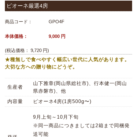
ピオーネ厳選4房
商品コード：
GPO4F
本体価格：
9,000
円
(税込価格：
9,720
円)
★種無しで食べやすく幅広い世代に人気があります。
大切な方への贈り物にどうぞ。
山下雅章(岡山県総社市)、行本健一(岡山
生産者
県赤磐市)、他
内容量
ピオーネ4房(1房500g〜)
9月上旬～10月下旬
※同一商品につきましては2箱まで同梱発
送可能